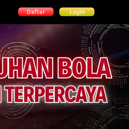
Daftar
Login