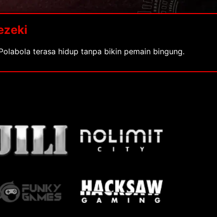
ezeki
olabola terasa hidup tanpa bikin pemain bingung.